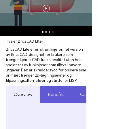
Hva er BricsCAD LIte?
BricsCAD Lite er en strømlinjeformet versjon
av BricsCAD, designet for brukere som
trenger kjerne-CAD-funksjonalitet uten hele
spekteret av funksjoner som tilbys i høyere
utgaver. Den er skreddersydd for brukere som
primært trenger 2D-tegningsevner og
tilpasningsalternativer og støtte for LISP.
Overview
Benefits
Capabilities