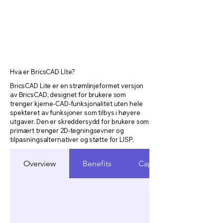
Hva er BricsCAD LIte?
BricsCAD Lite er en strømlinjeformet versjon
av BricsCAD, designet for brukere som
trenger kjerne-CAD-funksjonalitet uten hele
spekteret av funksjoner som tilbys i høyere
utgaver. Den er skreddersydd for brukere som
primært trenger 2D-tegningsevner og
tilpasningsalternativer og støtte for LISP.
Overview
Benefits
Capabilities